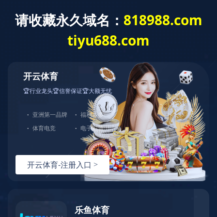
九游·官方版web站入口欢迎您！客服热线：0576-
中文站
English
|
82728666-0
首页
>>
产品中心
>>
蹦床
蹦床